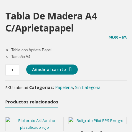
Tabla De Madera A4
C/aprietapapel
$
0.00
+ IVA
Tabla con Aprieta Papel.
Tamaño A4.
Tabla
Añadir al carrito
de
Madera
Categorías:
Papeleria
,
Sin Categoria
SKU:
tabmad
A4
c/aprietapapel
cantidad
Productos relacionados