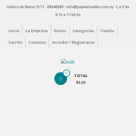
Saltar
Isidoro de Maria 1571 ·
29240261
·
info@papeleriaalbe.com.uy · L a V de
contenido
8:15 a 17:00 hs
Inicio
La Empresa
Envíos
Categorías
Tienda
Carrito
Contacto
Acceder / Registrarse
ALBE
0
TOTAL
Papelería
$0.00
Corporativa