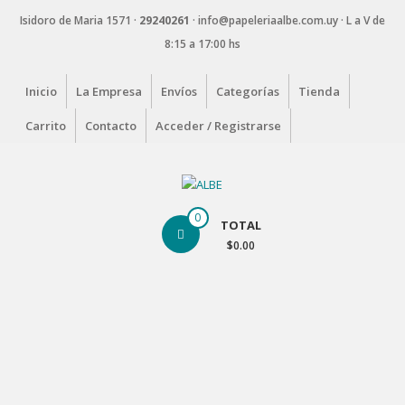
Saltar
Isidoro de Maria 1571 ·
29240261
·
info@papeleriaalbe.com.uy · L a V de
contenido
8:15 a 17:00 hs
Inicio
La Empresa
Envíos
Categorías
Tienda
Carrito
Contacto
Acceder / Registrarse
ALBE
0
TOTAL
Papelería
$0.00
Corporativa