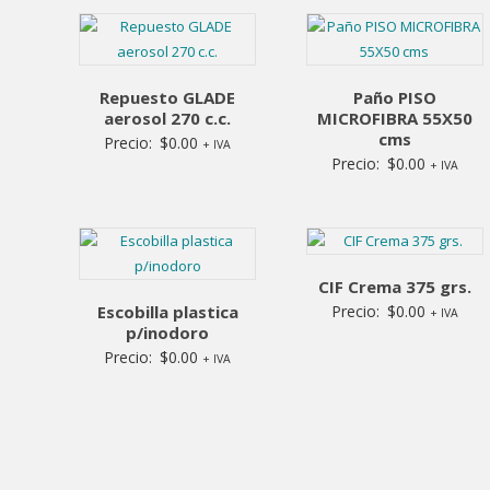
por
los
últimos
Repuesto GLADE
Paño PISO
aerosol 270 c.c.
MICROFIBRA 55X50
cms
Precio:
$
0.00
+ IVA
Precio:
$
0.00
+ IVA
CIF Crema 375 grs.
Escobilla plastica
Precio:
$
0.00
+ IVA
p/inodoro
Precio:
$
0.00
+ IVA