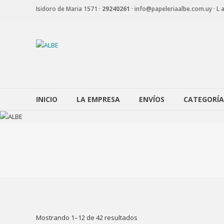
Saltar
Isidoro de Maria 1571 ·
29240261
·
info@papeleriaalbe.com.uy · L a
contenido
ALBE
Papelería
Corporativa
INICIO
LA EMPRESA
ENVÍOS
CATEGORÍA
Ordenado
Mostrando 1–12 de 42 resultados