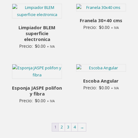
Franela 30×40 cms
Limpiador BLEM
Precio:
$
0.00
+ IVA
superficie
electronica
Precio:
$
0.00
+ IVA
Escoba Angular
Esponja JASPE polifon
Precio:
$
0.00
+ IVA
y fibra
Precio:
$
0.00
+ IVA
1
2
3
4
→